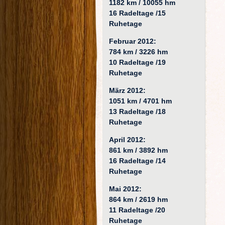
1182 km / 10055 hm
16 Radeltage /15
Ruhetage
Februar 2012:
784 km / 3226 hm
10 Radeltage /19
Ruhetage
März 2012:
1051 km / 4701 hm
13 Radeltage /18
Ruhetage
April 2012:
861 km / 3892 hm
16 Radeltage /14
Ruhetage
Mai 2012:
864 km / 2619 hm
11 Radeltage /20
Ruhetage