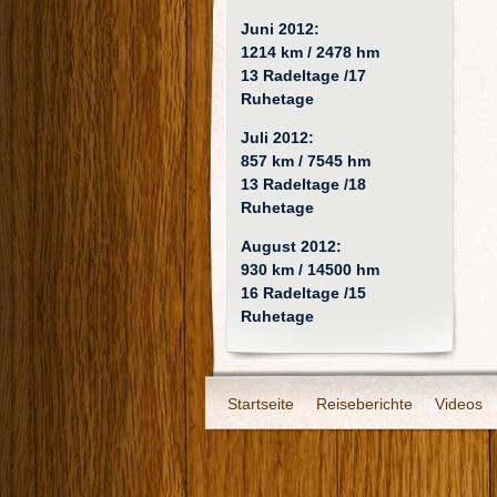
Juni 2012:
1214 km / 2478 hm
13 Radeltage /17
Ruhetage
Juli 2012:
857 km / 7545 hm
13 Radeltage /18
Ruhetage
August 2012:
930 km / 14500 hm
16 Radeltage /15
Ruhetage
Startseite
Reiseberichte
Videos