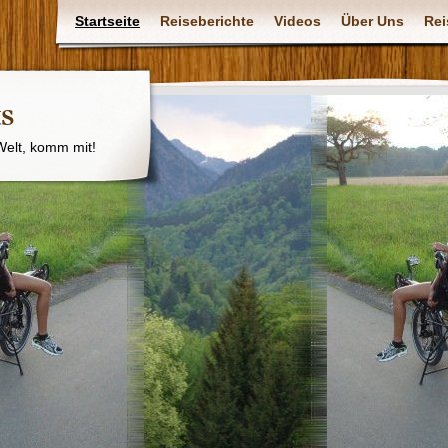
Startseite
Reiseberichte
Videos
Über Uns
Rei
ts
elt, komm mit!