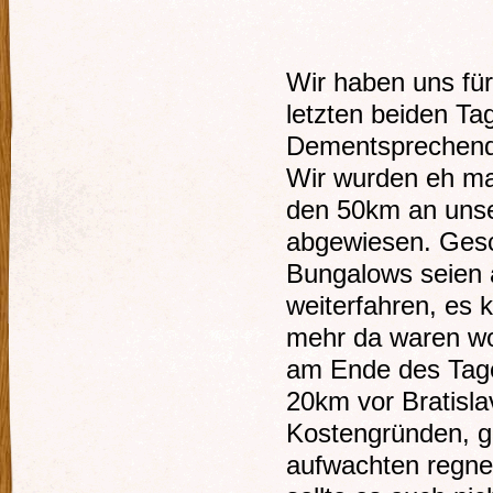
Wir haben uns fü
letzten beiden T
Dementsprechend 
Wir wurden eh ma
den 50km an unse
abgewiesen. Gesch
Bungalows seien a
weiterfahren, es 
mehr da waren wo 
am Ende des Tage
20km vor Bratislav
Kostengründen, gr
aufwachten regnet